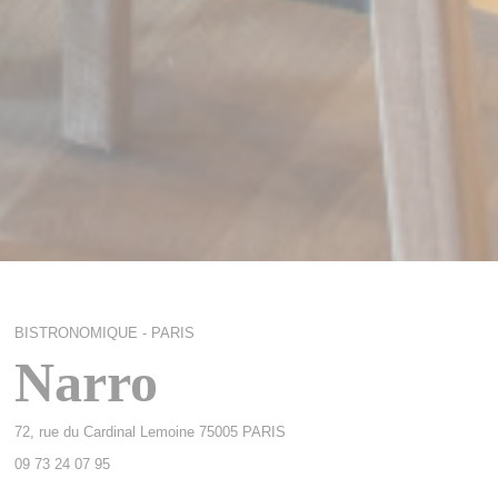
BISTRONOMIQUE
-
PARIS
Narro
((abre en una nueva ventana))
72, rue du Cardinal Lemoine 75005 PARIS
09 73 24 07 95