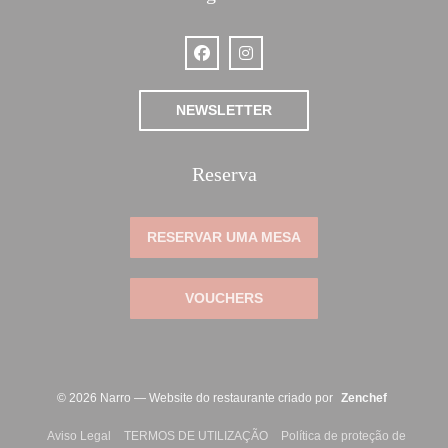
Facebook ((abre numa nova janela))
Instagram ((abre numa nova jan
NEWSLETTER
Reserva
RESERVAR UMA MESA
VOUCHERS
((abre num
© 2026 Narro — Website do restaurante criado por
Zenchef
((abre numa nova janela))
((abre numa nova janela))
Aviso Legal
TERMOS DE UTILIZAÇÃO
Política de proteção de