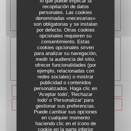
lo que puede implicar la
recopilación de datos
personales. Las cookies
12:00 - 14:00
denominadas «necesarias»
19:00 - 22:00
son obligatorias y se instalan
por defecto. Otras cookies
opcionales requieren su
consentimiento. Estas
cookies opcionales sirven
Domingo
para analizar su navegación,
medir la audiencia del sitio,
ofrecer funcionalidades (por
12:00 - 14:00
ejemplo, relacionadas con
redes sociales) o mostrar
publicidad o contenidos
personalizados. Haga clic en
RESERVAR UNA MESA
'Aceptar todo', 'Rechazar
todo' o 'Personalizar' para
VALES
gestionar sus preferencias.
Puede cambiar sus opciones
en cualquier momento
haciendo clic en el icono de
cookie en la parte inferior