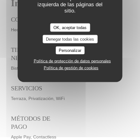
Información general
izquierda de las páginas del
sitio.
COCINA
OK, aceptar todas
Hecho en casa, productos frescos, Cocina Tradicional
Denegar todas las cookies
TIPO DE
Personalizar
NEGOCIO
Política de protección de datos personales
Política de gestión de cookies
Bistronomique
SERVICIOS
Terraza, Privatización, WiFi
MÉTODOS DE
PAGO
Apple Pay, Contactless