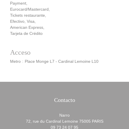
Payment,
Eurocard/Mastercard,
Tickets restaurante,
Efectivo, Visa,
American Express,
Tarjeta de Crédito
Acceso
Metro
Place Monge L7 - Cardinal Lemoine L10
Contacto
Narro
((abre en una
72, rue du Cardinal Lemoine 75005 PARIS
09 73 24 07 95