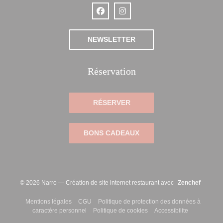
Facebook ((ouvre une nouvelle fenêtre
Instagram ((ouvre une nouvelle 
NEWSLETTER
Réservation
RÉSERVER
BONS CADEAUX
((ouvre 
© 2026 Narro — Création de site internet restaurant avec
Zenchef
((ouvre une nouvelle fenêtre))
((ouvre une nouvelle fenêtre))
Mentions légales
CGU
Politique de protection des données à
((ouvre une nouvelle fenêtre))
((ouvre une nouvelle fenêtre
((ouvre une n
caractère personnel
Politique de cookies
Accessibilite