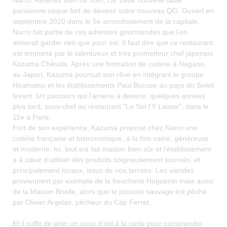
Narro. Retenez bien ce nom, car cette nouvelle table
parisienne risque fort de devenir votre nouveau QG. Ouvert en
septembre 2020 dans le 5e arrondissement de la capitale,
Narro fait partie de ces adresses gourmandes que l’on
aimerait garder rien que pour soi. Il faut dire que ce restaurant
est emmené par le talentueux et très prometteur chef japonais
Kazuma Chikuda. Après une formation de cuisine à Nagano,
au Japon, Kazuma poursuit son rêve en intégrant le groupe
Hiramatsu et les établissements Paul Bocuse au pays du Soleil
levant. Un parcours qui l’amène à devenir, quelques années
plus tard, sous-chef au restaurant "Le Sot l'Y Laisse", dans le
11e à Paris.
Fort de son expérience, Kazuma propose chez Narro une
cuisine française et bistronomique, à la fois saine, généreuse
et moderne. Ici, tout est fait maison bien sûr et l’établissement
a à cœur d’utiliser des produits soigneusement sourcés, et
principalement locaux, issus de nos terroirs. Les viandes
proviennent par exemple de la boucherie Huguenin mais aussi
de la Maison Brielle, alors que le poisson sauvage est pêché
par Olivier Argelas, pêcheur du Cap Ferret.
Et il suffit de jeter un coup d’œil à la carte pour comprendre