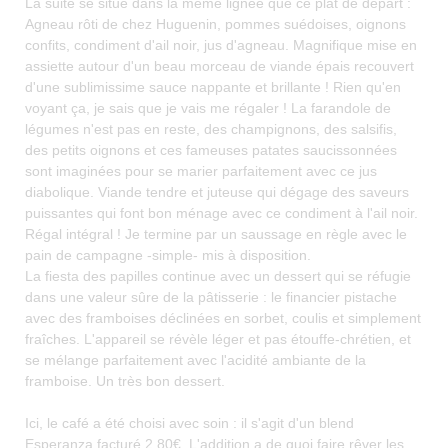
La suite se situe dans la même lignée que ce plat de départ :
Agneau rôti de chez Huguenin, pommes suédoises, oignons
confits, condiment d'ail noir, jus d'agneau. Magnifique mise en
assiette autour d'un beau morceau de viande épais recouvert
d'une sublimissime sauce nappante et brillante ! Rien qu'en
voyant ça, je sais que je vais me régaler ! La farandole de
légumes n'est pas en reste, des champignons, des salsifis,
des petits oignons et ces fameuses patates saucissonnées
sont imaginées pour se marier parfaitement avec ce jus
diabolique. Viande tendre et juteuse qui dégage des saveurs
puissantes qui font bon ménage avec ce condiment à l'ail noir.
Régal intégral ! Je termine par un saussage en règle avec le
pain de campagne -simple- mis à disposition.
La fiesta des papilles continue avec un dessert qui se réfugie
dans une valeur sûre de la pâtisserie : le financier pistache
avec des framboises déclinées en sorbet, coulis et simplement
fraîches. L'appareil se révèle léger et pas étouffe-chrétien, et
se mélange parfaitement avec l'acidité ambiante de la
framboise. Un très bon dessert.
Ici, le café a été choisi avec soin : il s'agit d'un blend
Esperanza facturé 2,80€. L'addition a de quoi faire rêver les