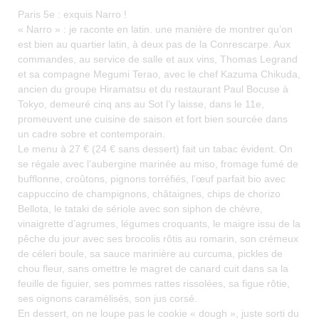
Paris 5e : exquis Narro !
« Narro » : je raconte en latin. une manière de montrer qu’on
est bien au quartier latin, à deux pas de la Conrescarpe. Aux
commandes, au service de salle et aux vins, Thomas Legrand
et sa compagne Megumi Terao, avec le chef Kazuma Chikuda,
ancien du groupe Hiramatsu et du restaurant Paul Bocuse à
Tokyo, demeuré cinq ans au Sot l’y laisse, dans le 11e,
promeuvent une cuisine de saison et fort bien sourcée dans
un cadre sobre et contemporain.
Le menu à 27 € (24 € sans dessert) fait un tabac évident. On
se régale avec l’aubergine marinée au miso, fromage fumé de
bufflonne, croûtons, pignons torréfiés, l’œuf parfait bio avec
cappuccino de champignons, châtaignes, chips de chorizo
Bellota, le tataki de sériole avec son siphon de chèvre,
vinaigrette d’agrumes, légumes croquants, le maigre issu de la
pêche du jour avec ses brocolis rôtis au romarin, son crémeux
de céleri boule, sa sauce marinière au curcuma, pickles de
chou fleur, sans omettre le magret de canard cuit dans sa la
feuille de figuier, ses pommes rattes rissolées, sa figue rôtie,
ses oignons caramélisés, son jus corsé.
En dessert, on ne loupe pas le cookie « dough », juste sorti du