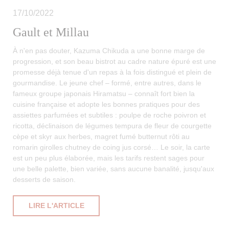
17/10/2022
Gault et Millau
À n'en pas douter, Kazuma Chikuda a une bonne marge de
progression, et son beau bistrot au cadre nature épuré est une
promesse déjà tenue d'un repas à la fois distingué et plein de
gourmandise. Le jeune chef – formé, entre autres, dans le
fameux groupe japonais Hiramatsu – connaît fort bien la
cuisine française et adopte les bonnes pratiques pour des
assiettes parfumées et subtiles : poulpe de roche poivron et
ricotta, déclinaison de légumes tempura de fleur de courgette
cèpe et skyr aux herbes, magret fumé butternut rôti au
romarin girolles chutney de coing jus corsé… Le soir, la carte
est un peu plus élaborée, mais les tarifs restent sages pour
une belle palette, bien variée, sans aucune banalité, jusqu'aux
desserts de saison.
((OUVRE UNE NOUVELLE FENÊTRE))
LIRE L'ARTICLE