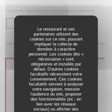
Notez que le restaurant dispose également au sous-sol d’un
salon privé, disponible pour une quinzaine de personnes.
((OUVRE UNE NOUVELLE FENÊTRE))
LIRE L'ARTICLE
Le restaurant et ses
partenaires utilisent des
cookies sur ce site, pouvant
impliquer la collecte de
données à caractère
personnel. Les cookies dits «
nécessaires » sont
obligatoires et installés par
défaut. D'autres cookies
facultatifs nécessitent votre
consentement. Ces cookies
facultatifs servent à analyser
votre navigation, mesurer
l'audience du site, proposer
des fonctionnalités (ex : en
lien avec les réseaux
sociaux) ou afficher des