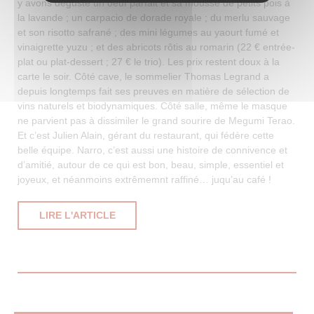
y avons dégusté un oeuf parfait et sa mousse de petits pois à
la lavande ; un carpacio de dorade royale ; du merlu sauvage
et son risotto safrané ; des mini légumes au yaourt fumé et
vinaigrette yuzu ; et des abricots rôtis au romarin (22 € entrée-
plat ou plat-dessert ; 27 € le trio). Les prix restent doux à la
carte le soir. Côté cave, le sommelier Thomas Legrand a
depuis longtemps fait ses preuves en matière de sélection de
vins naturels et biodynamiques. Côté salle, même le masque
ne parvient pas à dissimiler le grand sourire de Megumi Terao.
Et c’est Julien Alain, gérant du restaurant, qui fédère cette
belle équipe. Narro, c’est aussi une histoire de connivence et
d’amitié, autour de ce qui est bon, beau, simple, essentiel et
joyeux, et néanmoins extrêmemnt raffiné… juqu’au café !
((OUVRE UNE NOUVELLE FENÊTRE))
LIRE L'ARTICLE