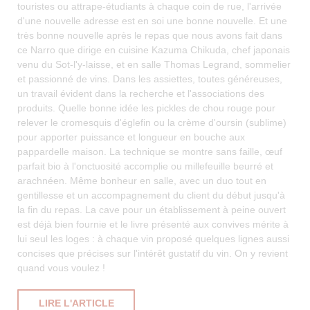
touristes ou attrape-étudiants à chaque coin de rue, l'arrivée
d'une nouvelle adresse est en soi une bonne nouvelle. Et une
très bonne nouvelle après le repas que nous avons fait dans
ce Narro que dirige en cuisine Kazuma Chikuda, chef japonais
venu du Sot-l'y-laisse, et en salle Thomas Legrand, sommelier
et passionné de vins. Dans les assiettes, toutes généreuses,
un travail évident dans la recherche et l'associations des
produits. Quelle bonne idée les pickles de chou rouge pour
relever le cromesquis d'églefin ou la crème d'oursin (sublime)
pour apporter puissance et longueur en bouche aux
pappardelle maison. La technique se montre sans faille, œuf
parfait bio à l'onctuosité accomplie ou millefeuille beurré et
arachnéen. Même bonheur en salle, avec un duo tout en
gentillesse et un accompagnement du client du début jusqu'à
la fin du repas. La cave pour un établissement à peine ouvert
est déjà bien fournie et le livre présenté aux convives mérite à
lui seul les loges : à chaque vin proposé quelques lignes aussi
concises que précises sur l'intérêt gustatif du vin. On y revient
quand vous voulez !
((OUVRE UNE NOUVELLE FENÊTRE))
LIRE L'ARTICLE