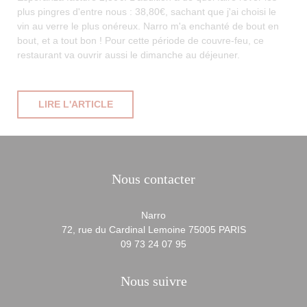
plus pingres d'entre nous : 38,80€, sachant que j'ai choisi le
vin au verre le plus onéreux. Narro m'a enchanté de bout en
bout, et a tout bon ! Pour cette période de couvre-feu, ce
restaurant va ouvrir aussi le dimanche au déjeuner.
((OUVRE UNE NOUVELLE FENÊTRE))
LIRE L'ARTICLE
Nous contacter
Narro
((ouvre une no
72, rue du Cardinal Lemoine 75005 PARIS
09 73 24 07 95
Nous suivre