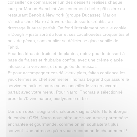
conseiller de commander l’un des desserts réalisés chaque
jour par Marion Bianchini. Anciennement cheffe pâtissière du
restaurant Benoit à New York (groupe Ducasse), Marion
s’illustre chez Narro à travers des desserts créatifs, au
dressage là aussi parfait. On fond littéralement pour le cookie
« Dough » juste sorti du four et ses cacahouètes croquantes et
noix de pécan, sans oublier sa délicieuse glace vanille de
Tahiti.
Pour les férus de fruits et de plantes, optez pour le dessert à
base de fraises et rhubarbe confite, avec une crème glacée
infusée à la verveine, et une gelée de muscat.
Et pour accompagner ces délicieux plats, faites confiance les
yeux fermés au chef sommelier Thomas Legrand qui assure le
service en salle et saura vous conseiller le vin en accord
parfait avec votre menu. Pour Narro, Thomas a sélectionné
près de 70 vins nature, biodynamie et bio.
Dans un décor soigné et chaleureux signé Odile Hertenberger,
du cabinet OSH, Narro nous offre une savoureuse parenthèse
enchantée et gourmande, comme on en souhaiterait plus
souvent. Une adresse qu'on vous recommande chaudement !