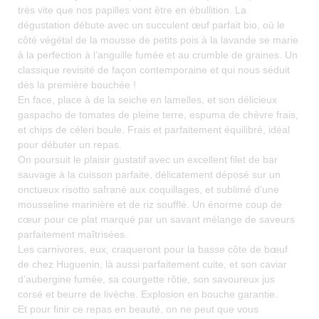
très vite que nos papilles vont être en ébullition. La
dégustation débute avec un succulent œuf parfait bio, où le
côté végétal de la mousse de petits pois à la lavande se marie
à la perfection à l’anguille fumée et au crumble de graines. Un
classique revisité de façon contemporaine et qui nous séduit
dès la première bouchée !
En face, place à de la seiche en lamelles, et son délicieux
gaspacho de tomates de pleine terre, espuma de chèvre frais,
et chips de céleri boule. Frais et parfaitement équilibré, idéal
pour débuter un repas.
On poursuit le plaisir gustatif avec un excellent filet de bar
sauvage à la cuisson parfaite, délicatement déposé sur un
onctueux risotto safrané aux coquillages, et sublimé d’une
mousseline marinière et de riz soufflé. Un énorme coup de
cœur pour ce plat marqué par un savant mélange de saveurs
parfaitement maîtrisées.
Les carnivores, eux, craqueront pour la basse côte de bœuf
de chez Huguenin, là aussi parfaitement cuite, et son caviar
d’aubergine fumée, sa courgette rôtie, son savoureux jus
corsé et beurre de livèche. Explosion en bouche garantie.
Et pour finir ce repas en beauté, on ne peut que vous