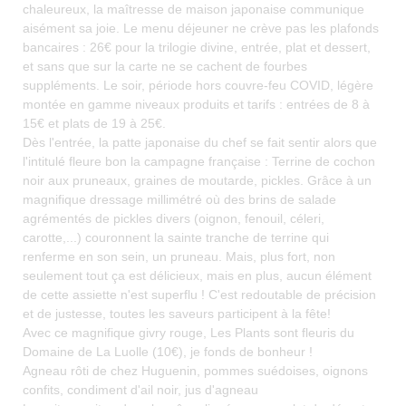
chaleureux, la maîtresse de maison japonaise communique
aisément sa joie. Le menu déjeuner ne crève pas les plafonds
bancaires : 26€ pour la trilogie divine, entrée, plat et dessert,
et sans que sur la carte ne se cachent de fourbes
suppléments. Le soir, période hors couvre-feu COVID, légère
montée en gamme niveaux produits et tarifs : entrées de 8 à
15€ et plats de 19 à 25€.
Dès l'entrée, la patte japonaise du chef se fait sentir alors que
l'intitulé fleure bon la campagne française : Terrine de cochon
noir aux pruneaux, graines de moutarde, pickles. Grâce à un
magnifique dressage millimétré où des brins de salade
agrémentés de pickles divers (oignon, fenouil, céleri,
carotte,...) couronnent la sainte tranche de terrine qui
renferme en son sein, un pruneau. Mais, plus fort, non
seulement tout ça est délicieux, mais en plus, aucun élément
de cette assiette n'est superflu ! C'est redoutable de précision
et de justesse, toutes les saveurs participent à la fête!
Avec ce magnifique givry rouge, Les Plants sont fleuris du
Domaine de La Luolle (10€), je fonds de bonheur !
Agneau rôti de chez Huguenin, pommes suédoises, oignons
confits, condiment d'ail noir, jus d'agneau