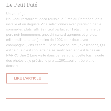
Le Petit Futé
Un vrai régal
Nouveau restaurant, deco reussie, à 2 mn du Panthéon, on s
installé et on déguste Vins sélectionnés avec précision par le
sommelier, plats raffinés ( œuf parfait et il l était ! , terrine de
porc noir hummmmm, gnocchi canard agrumes et giroles,
mille feuille ananas ) moins de 100€ pour deux avec
champagne , vins et café . Servi avec sourire , explications, Qu
est ce que c est chouette de se sentir bien et c est le cas au
NARRO Une 2 Eme visite dans ce restaurant cette fois j ajouté
des photos et je précise le prix ....26€....oui entrée plat et
dessert
((OUVRE UNE NOUVELLE FENÊTRE))
LIRE L'ARTICLE