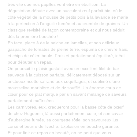
très vite que nos papilles vont être en ébullition. La
dégustation débute avec un succulent œuf parfait bio, où le
côté végétal de la mousse de petits pois à la lavande se marie
à la perfection à l’anguille fumée et au crumble de graines. Un
classique revisité de façon contemporaine et qui nous séduit
dès la première bouchée !
En face, place à de la seiche en lamelles, et son délicieux
gaspacho de tomates de pleine terre, espuma de chèvre frais,
et chips de céleri boule. Frais et parfaitement équilibré, idéal
pour débuter un repas.
On poursuit le plaisir gustatif avec un excellent filet de bar
sauvage à la cuisson parfaite, délicatement déposé sur un
onctueux risotto safrané aux coquillages, et sublimé d’une
mousseline marinière et de riz soufflé. Un énorme coup de
cœur pour ce plat marqué par un savant mélange de saveurs
parfaitement maîtrisées.
Les carnivores, eux, craqueront pour la basse côte de bœuf
de chez Huguenin, là aussi parfaitement cuite, et son caviar
d’aubergine fumée, sa courgette rôtie, son savoureux jus
corsé et beurre de livèche. Explosion en bouche garantie.
Et pour finir ce repas en beauté, on ne peut que vous