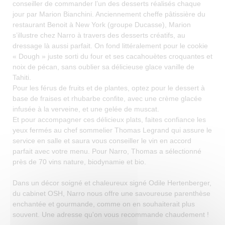
conseiller de commander l’un des desserts réalisés chaque
jour par Marion Bianchini. Anciennement cheffe pâtissière du
restaurant Benoit à New York (groupe Ducasse), Marion
s’illustre chez Narro à travers des desserts créatifs, au
dressage là aussi parfait. On fond littéralement pour le cookie
« Dough » juste sorti du four et ses cacahouètes croquantes et
noix de pécan, sans oublier sa délicieuse glace vanille de
Tahiti.
Pour les férus de fruits et de plantes, optez pour le dessert à
base de fraises et rhubarbe confite, avec une crème glacée
infusée à la verveine, et une gelée de muscat.
Et pour accompagner ces délicieux plats, faites confiance les
yeux fermés au chef sommelier Thomas Legrand qui assure le
service en salle et saura vous conseiller le vin en accord
parfait avec votre menu. Pour Narro, Thomas a sélectionné
près de 70 vins nature, biodynamie et bio.
Dans un décor soigné et chaleureux signé Odile Hertenberger,
du cabinet OSH, Narro nous offre une savoureuse parenthèse
enchantée et gourmande, comme on en souhaiterait plus
souvent. Une adresse qu'on vous recommande chaudement !