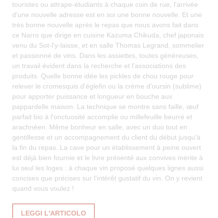
touristes ou attrape-étudiants à chaque coin de rue, l'arrivée
d'une nouvelle adresse est en soi une bonne nouvelle. Et une
très bonne nouvelle après le repas que nous avons fait dans
ce Narro que dirige en cuisine Kazuma Chikuda, chef japonais
venu du Sot-l'y-laisse, et en salle Thomas Legrand, sommelier
et passionné de vins. Dans les assiettes, toutes généreuses,
un travail évident dans la recherche et l'associations des
produits. Quelle bonne idée les pickles de chou rouge pour
relever le cromesquis d'églefin ou la crème d'oursin (sublime)
pour apporter puissance et longueur en bouche aux
pappardelle maison. La technique se montre sans faille, œuf
parfait bio à l'onctuosité accomplie ou millefeuille beurré et
arachnéen. Même bonheur en salle, avec un duo tout en
gentillesse et un accompagnement du client du début jusqu'à
la fin du repas. La cave pour un établissement à peine ouvert
est déjà bien fournie et le livre présenté aux convives mérite à
lui seul les loges : à chaque vin proposé quelques lignes aussi
concises que précises sur l'intérêt gustatif du vin. On y revient
quand vous voulez !
((APRE UNA NUOVA FINESTRA))
LEGGI L'ARTICOLO