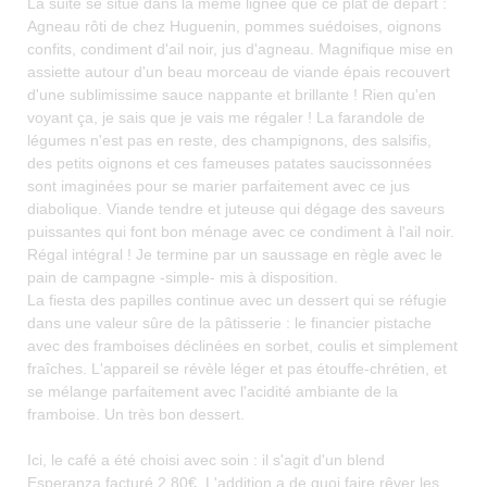
La suite se situe dans la même lignée que ce plat de départ :
Agneau rôti de chez Huguenin, pommes suédoises, oignons
confits, condiment d'ail noir, jus d'agneau. Magnifique mise en
assiette autour d'un beau morceau de viande épais recouvert
d'une sublimissime sauce nappante et brillante ! Rien qu'en
voyant ça, je sais que je vais me régaler ! La farandole de
légumes n'est pas en reste, des champignons, des salsifis,
des petits oignons et ces fameuses patates saucissonnées
sont imaginées pour se marier parfaitement avec ce jus
diabolique. Viande tendre et juteuse qui dégage des saveurs
puissantes qui font bon ménage avec ce condiment à l'ail noir.
Régal intégral ! Je termine par un saussage en règle avec le
pain de campagne -simple- mis à disposition.
La fiesta des papilles continue avec un dessert qui se réfugie
dans une valeur sûre de la pâtisserie : le financier pistache
avec des framboises déclinées en sorbet, coulis et simplement
fraîches. L'appareil se révèle léger et pas étouffe-chrétien, et
se mélange parfaitement avec l'acidité ambiante de la
framboise. Un très bon dessert.
Ici, le café a été choisi avec soin : il s'agit d'un blend
Esperanza facturé 2,80€. L'addition a de quoi faire rêver les