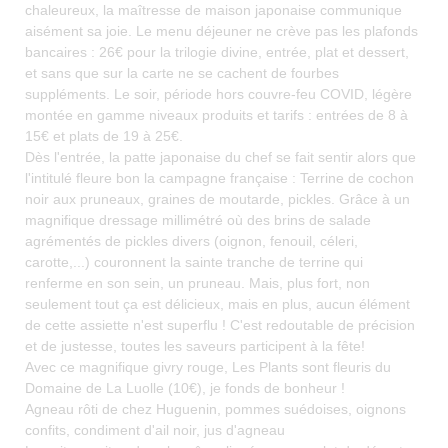
chaleureux, la maîtresse de maison japonaise communique
aisément sa joie. Le menu déjeuner ne crève pas les plafonds
bancaires : 26€ pour la trilogie divine, entrée, plat et dessert,
et sans que sur la carte ne se cachent de fourbes
suppléments. Le soir, période hors couvre-feu COVID, légère
montée en gamme niveaux produits et tarifs : entrées de 8 à
15€ et plats de 19 à 25€.
Dès l'entrée, la patte japonaise du chef se fait sentir alors que
l'intitulé fleure bon la campagne française : Terrine de cochon
noir aux pruneaux, graines de moutarde, pickles. Grâce à un
magnifique dressage millimétré où des brins de salade
agrémentés de pickles divers (oignon, fenouil, céleri,
carotte,...) couronnent la sainte tranche de terrine qui
renferme en son sein, un pruneau. Mais, plus fort, non
seulement tout ça est délicieux, mais en plus, aucun élément
de cette assiette n'est superflu ! C'est redoutable de précision
et de justesse, toutes les saveurs participent à la fête!
Avec ce magnifique givry rouge, Les Plants sont fleuris du
Domaine de La Luolle (10€), je fonds de bonheur !
Agneau rôti de chez Huguenin, pommes suédoises, oignons
confits, condiment d'ail noir, jus d'agneau