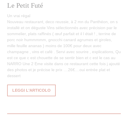
Le Petit Futé
Un vrai régal
Nouveau restaurant, deco reussie, à 2 mn du Panthéon, on s
installé et on déguste Vins sélectionnés avec précision par le
sommelier, plats raffinés ( œuf parfait et il l était ! , terrine de
porc noir hummmmm, gnocchi canard agrumes et giroles,
mille feuille ananas ) moins de 100€ pour deux avec
champagne , vins et café . Servi avec sourire , explications, Qu
est ce que c est chouette de se sentir bien et c est le cas au
NARRO Une 2 Eme visite dans ce restaurant cette fois j ajouté
des photos et je précise le prix ....26€....oui entrée plat et
dessert
((APRE UNA NUOVA FINESTRA))
LEGGI L'ARTICOLO