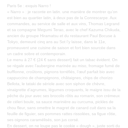
Paris 5e : exquis Narro !
« Narro » : je raconte en latin. une manière de montrer qu’on
est bien au quartier latin, à deux pas de la Conrescarpe. Aux
commandes, au service de salle et aux vins, Thomas Legrand
et sa compagne Megumi Terao, avec le chef Kazuma Chikuda,
ancien du groupe Hiramatsu et du restaurant Paul Bocuse à
Tokyo, demeuré cinq ans au Sot l’y laisse, dans le 11e,
promeuvent une cuisine de saison et fort bien sourcée dans
un cadre sobre et contemporain.
Le menu à 27 € (24 € sans dessert) fait un tabac évident. On
se régale avec l’aubergine marinée au miso, fromage fumé de
bufflonne, croûtons, pignons torréfiés, l’œuf parfait bio avec
cappuccino de champignons, châtaignes, chips de chorizo
Bellota, le tataki de sériole avec son siphon de chèvre,
vinaigrette d’agrumes, légumes croquants, le maigre issu de la
pêche du jour avec ses brocolis rôtis au romarin, son crémeux
de céleri boule, sa sauce marinière au curcuma, pickles de
chou fleur, sans omettre le magret de canard cuit dans sa la
feuille de figuier, ses pommes rattes rissolées, sa figue rôtie,
ses oignons caramélisés, son jus corsé.
En dessert, on ne loupe pas le cookie « dough », juste sorti du