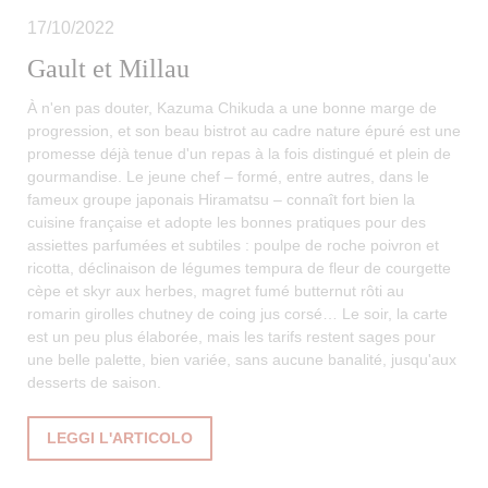
17/10/2022
Gault et Millau
À n'en pas douter, Kazuma Chikuda a une bonne marge de
progression, et son beau bistrot au cadre nature épuré est une
promesse déjà tenue d'un repas à la fois distingué et plein de
gourmandise. Le jeune chef – formé, entre autres, dans le
fameux groupe japonais Hiramatsu – connaît fort bien la
cuisine française et adopte les bonnes pratiques pour des
assiettes parfumées et subtiles : poulpe de roche poivron et
ricotta, déclinaison de légumes tempura de fleur de courgette
cèpe et skyr aux herbes, magret fumé butternut rôti au
romarin girolles chutney de coing jus corsé… Le soir, la carte
est un peu plus élaborée, mais les tarifs restent sages pour
une belle palette, bien variée, sans aucune banalité, jusqu'aux
desserts de saison.
((APRE UNA NUOVA FINESTRA))
LEGGI L'ARTICOLO