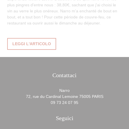
plus pingres d'entre nous : 38,80€, sachant que j'ai choisi le
vin au verre le plus onéreux. Narro m'a enchanté de bout en
bout, et a tout bon ! Pour cette période de couvre-feu, ce
restaurant va ouvrir aussi le dimanche au déjeuner.
((APRE UNA NUOVA FINESTRA))
LEGGI L'ARTICOLO
Contattaci
Narro
((apre una nuo
72, rue du Cardinal Lemoine 75005 PARIS
09 73 24 07 95
Seguici