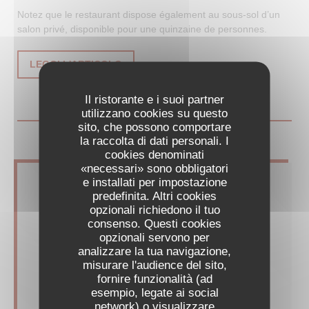
Notez que le restaurant dispose également au sous-sol d’un
salon privé, disponible pour une quinzaine de personnes.
((APRE UNA NUOVA FINESTRA))
LEGGI L'ARTICOLO
Il ristorante e i suoi partner
utilizzano cookies su questo
sito, che possono comportare
la raccolta di dati personali. I
cookies denominati
«necessari» sono obbligatori
e installati per impostazione
predefinita. Altri cookies
opzionali richiedono il tuo
consenso. Questi cookies
opzionali servono per
analizzare la tua navigazione,
misurare l'audience del sito,
fornire funzionalità (ad
esempio, legate ai social
network) o visualizzare