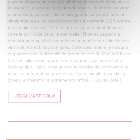
y avons dégusté un oeuf parfait et sa mousse de petits pois à
la lavande ; un carpacio de dorade royale ; du merlu sauvage
et son risotto safrané ; des mini légumes au yaourt fumé et
vinaigrette yuzu ; et des abricots rôtis au romarin (22 € entrée-
plat ou plat-dessert ; 27 € le trio). Les prix restent doux à la
carte le soir. Côté cave, le sommelier Thomas Legrand a
depuis longtemps fait ses preuves en matière de sélection de
vins naturels et biodynamiques. Côté salle, même le masque
ne parvient pas à dissimiler le grand sourire de Megumi Terao.
Et c’est Julien Alain, gérant du restaurant, qui fédère cette
belle équipe. Narro, c’est aussi une histoire de connivence et
d’amitié, autour de ce qui est bon, beau, simple, essentiel et
joyeux, et néanmoins extrêmemnt raffiné… juqu’au café !
((APRE UNA NUOVA FINESTRA))
LEGGI L'ARTICOLO