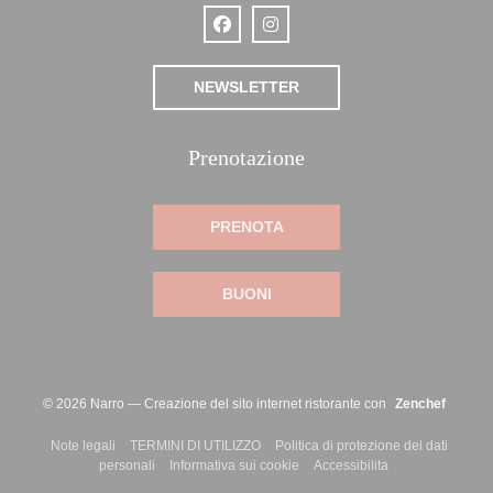
Facebook ((apre una nuova finestra))
Instagram ((apre una nuova fine
NEWSLETTER
Prenotazione
PRENOTA
BUONI
((apre 
© 2026 Narro — Creazione del sito internet ristorante con
Zenchef
((apre una nuova finestra))
((apre una nuova finestra))
Note legali
TERMINI DI UTILIZZO
Politica di protezione dei dati
((apre una nuova finestra))
((apre una nuova finestra))
((apre una nuova 
personali
Informativa sui cookie
Accessibilita