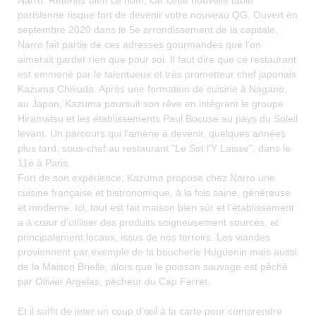
Narro. Retenez bien ce nom, car cette nouvelle table
parisienne risque fort de devenir votre nouveau QG. Ouvert en
septembre 2020 dans le 5e arrondissement de la capitale,
Narro fait partie de ces adresses gourmandes que l’on
aimerait garder rien que pour soi. Il faut dire que ce restaurant
est emmené par le talentueux et très prometteur chef japonais
Kazuma Chikuda. Après une formation de cuisine à Nagano,
au Japon, Kazuma poursuit son rêve en intégrant le groupe
Hiramatsu et les établissements Paul Bocuse au pays du Soleil
levant. Un parcours qui l’amène à devenir, quelques années
plus tard, sous-chef au restaurant "Le Sot l'Y Laisse", dans le
11e à Paris.
Fort de son expérience, Kazuma propose chez Narro une
cuisine française et bistronomique, à la fois saine, généreuse
et moderne. Ici, tout est fait maison bien sûr et l’établissement
a à cœur d’utiliser des produits soigneusement sourcés, et
principalement locaux, issus de nos terroirs. Les viandes
proviennent par exemple de la boucherie Huguenin mais aussi
de la Maison Brielle, alors que le poisson sauvage est pêché
par Olivier Argelas, pêcheur du Cap Ferret.
Et il suffit de jeter un coup d’œil à la carte pour comprendre