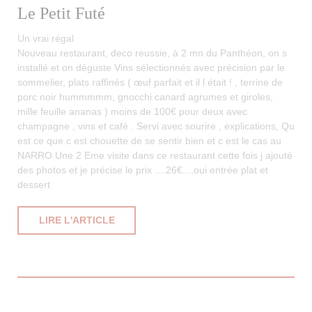
Le Petit Futé
Un vrai régal
Nouveau restaurant, deco reussie, à 2 mn du Panthéon, on s
installé et on déguste Vins sélectionnés avec précision par le
sommelier, plats raffinés ( œuf parfait et il l était ! , terrine de
porc noir hummmmm, gnocchi canard agrumes et giroles,
mille feuille ananas ) moins de 100€ pour deux avec
champagne , vins et café . Servi avec sourire , explications, Qu
est ce que c est chouette de se sentir bien et c est le cas au
NARRO Une 2 Eme visite dans ce restaurant cette fois j ajouté
des photos et je précise le prix ....26€....oui entrée plat et
dessert
((OUVRE UNE NOUVELLE FENÊTRE))
LIRE L'ARTICLE