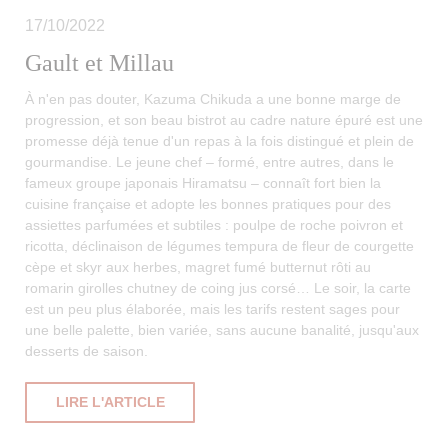
17/10/2022
Gault et Millau
À n'en pas douter, Kazuma Chikuda a une bonne marge de
progression, et son beau bistrot au cadre nature épuré est une
promesse déjà tenue d'un repas à la fois distingué et plein de
gourmandise. Le jeune chef – formé, entre autres, dans le
fameux groupe japonais Hiramatsu – connaît fort bien la
cuisine française et adopte les bonnes pratiques pour des
assiettes parfumées et subtiles : poulpe de roche poivron et
ricotta, déclinaison de légumes tempura de fleur de courgette
cèpe et skyr aux herbes, magret fumé butternut rôti au
romarin girolles chutney de coing jus corsé… Le soir, la carte
est un peu plus élaborée, mais les tarifs restent sages pour
une belle palette, bien variée, sans aucune banalité, jusqu'aux
desserts de saison.
((OUVRE UNE NOUVELLE FENÊTRE))
LIRE L'ARTICLE