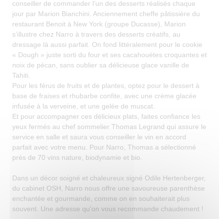
conseiller de commander l’un des desserts réalisés chaque
jour par Marion Bianchini. Anciennement cheffe pâtissière du
restaurant Benoit à New York (groupe Ducasse), Marion
s’illustre chez Narro à travers des desserts créatifs, au
dressage là aussi parfait. On fond littéralement pour le cookie
« Dough » juste sorti du four et ses cacahouètes croquantes et
noix de pécan, sans oublier sa délicieuse glace vanille de
Tahiti.
Pour les férus de fruits et de plantes, optez pour le dessert à
base de fraises et rhubarbe confite, avec une crème glacée
infusée à la verveine, et une gelée de muscat.
Et pour accompagner ces délicieux plats, faites confiance les
yeux fermés au chef sommelier Thomas Legrand qui assure le
service en salle et saura vous conseiller le vin en accord
parfait avec votre menu. Pour Narro, Thomas a sélectionné
près de 70 vins nature, biodynamie et bio.
Dans un décor soigné et chaleureux signé Odile Hertenberger,
du cabinet OSH, Narro nous offre une savoureuse parenthèse
enchantée et gourmande, comme on en souhaiterait plus
souvent. Une adresse qu'on vous recommande chaudement !