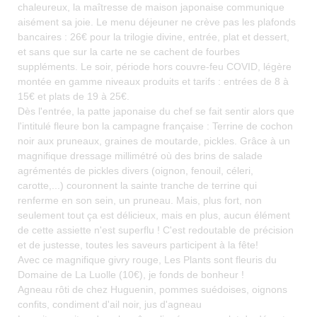
chaleureux, la maîtresse de maison japonaise communique
aisément sa joie. Le menu déjeuner ne crève pas les plafonds
bancaires : 26€ pour la trilogie divine, entrée, plat et dessert,
et sans que sur la carte ne se cachent de fourbes
suppléments. Le soir, période hors couvre-feu COVID, légère
montée en gamme niveaux produits et tarifs : entrées de 8 à
15€ et plats de 19 à 25€.
Dès l'entrée, la patte japonaise du chef se fait sentir alors que
l'intitulé fleure bon la campagne française : Terrine de cochon
noir aux pruneaux, graines de moutarde, pickles. Grâce à un
magnifique dressage millimétré où des brins de salade
agrémentés de pickles divers (oignon, fenouil, céleri,
carotte,...) couronnent la sainte tranche de terrine qui
renferme en son sein, un pruneau. Mais, plus fort, non
seulement tout ça est délicieux, mais en plus, aucun élément
de cette assiette n'est superflu ! C'est redoutable de précision
et de justesse, toutes les saveurs participent à la fête!
Avec ce magnifique givry rouge, Les Plants sont fleuris du
Domaine de La Luolle (10€), je fonds de bonheur !
Agneau rôti de chez Huguenin, pommes suédoises, oignons
confits, condiment d'ail noir, jus d'agneau