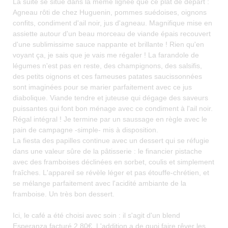
La suite se situe dans la même lignée que ce plat de départ :
Agneau rôti de chez Huguenin, pommes suédoises, oignons
confits, condiment d'ail noir, jus d'agneau. Magnifique mise en
assiette autour d'un beau morceau de viande épais recouvert
d'une sublimissime sauce nappante et brillante ! Rien qu'en
voyant ça, je sais que je vais me régaler ! La farandole de
légumes n'est pas en reste, des champignons, des salsifis,
des petits oignons et ces fameuses patates saucissonnées
sont imaginées pour se marier parfaitement avec ce jus
diabolique. Viande tendre et juteuse qui dégage des saveurs
puissantes qui font bon ménage avec ce condiment à l'ail noir.
Régal intégral ! Je termine par un saussage en règle avec le
pain de campagne -simple- mis à disposition.
La fiesta des papilles continue avec un dessert qui se réfugie
dans une valeur sûre de la pâtisserie : le financier pistache
avec des framboises déclinées en sorbet, coulis et simplement
fraîches. L'appareil se révèle léger et pas étouffe-chrétien, et
se mélange parfaitement avec l'acidité ambiante de la
framboise. Un très bon dessert.
Ici, le café a été choisi avec soin : il s'agit d'un blend
Esperanza facturé 2,80€. L'addition a de quoi faire rêver les