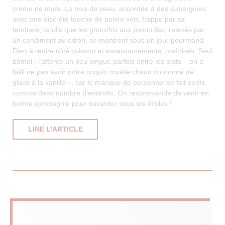
crème de maïs. La noix de veau, accordée à des aubergines
avec une discrète touche de poivre vert, frappe par sa
tendreté, tandis que les gnocchis aux palourdes, relevés par
un condiment au citron, se montrent sous un jour gourmand.
Rien à redire côté cuisson et assaisonnements, maîtrisés. Seul
bémol : l’attente un peu longue parfois entre les plats – on a
failli ne pas avoir notre coquin cookie chaud couronné de
glace à la vanille –, car le manque de personnel se fait sentir,
comme dans nombre d’endroits. On recommande de venir en
bonne compagnie pour bavarder sous les étoiles !
((OUVRE UNE NOUVELLE FENÊTRE))
LIRE L'ARTICLE