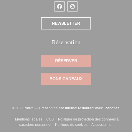
Facebook ((ouvre une nouvelle fenêtre
Instagram ((ouvre une nouvelle 
NEWSLETTER
Réservation
RÉSERVER
BONS CADEAUX
((ouvre 
© 2026 Narro — Création de site internet restaurant avec
Zenchef
((ouvre une nouvelle fenêtre))
((ouvre une nouvelle fenêtre))
Mentions légales
CGU
Politique de protection des données à
((ouvre une nouvelle fenêtre))
((ouvre une nouvelle fenêtre
((ouvre une n
caractère personnel
Politique de cookies
Accessibilite