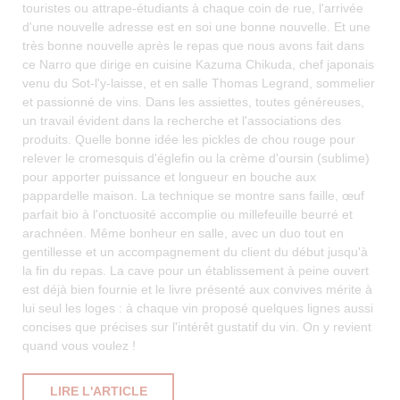
touristes ou attrape-étudiants à chaque coin de rue, l'arrivée
d'une nouvelle adresse est en soi une bonne nouvelle. Et une
très bonne nouvelle après le repas que nous avons fait dans
ce Narro que dirige en cuisine Kazuma Chikuda, chef japonais
venu du Sot-l'y-laisse, et en salle Thomas Legrand, sommelier
et passionné de vins. Dans les assiettes, toutes généreuses,
un travail évident dans la recherche et l'associations des
produits. Quelle bonne idée les pickles de chou rouge pour
relever le cromesquis d'églefin ou la crème d'oursin (sublime)
pour apporter puissance et longueur en bouche aux
pappardelle maison. La technique se montre sans faille, œuf
parfait bio à l'onctuosité accomplie ou millefeuille beurré et
arachnéen. Même bonheur en salle, avec un duo tout en
gentillesse et un accompagnement du client du début jusqu'à
la fin du repas. La cave pour un établissement à peine ouvert
est déjà bien fournie et le livre présenté aux convives mérite à
lui seul les loges : à chaque vin proposé quelques lignes aussi
concises que précises sur l'intérêt gustatif du vin. On y revient
quand vous voulez !
((OUVRE UNE NOUVELLE FENÊTRE))
LIRE L'ARTICLE