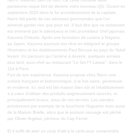
Narro. Retenez bien ce nom, car cette nouvelle table
parisienne risque fort de devenir votre nouveau QG. Ouvert en
septembre 2020 dans le 5e arrondissement de la capitale,
Narro fait partie de ces adresses gourmandes que l’on
aimerait garder rien que pour soi. Il faut dire que ce restaurant
est emmené par le talentueux et très prometteur chef japonais
Kazuma Chikuda. Après une formation de cuisine à Nagano,
au Japon, Kazuma poursuit son rêve en intégrant le groupe
Hiramatsu et les établissements Paul Bocuse au pays du Soleil
levant. Un parcours qui l’amène à devenir, quelques années
plus tard, sous-chef au restaurant "Le Sot l'Y Laisse", dans le
11e à Paris.
Fort de son expérience, Kazuma propose chez Narro une
cuisine française et bistronomique, à la fois saine, généreuse
et moderne. Ici, tout est fait maison bien sûr et l’établissement
a à cœur d’utiliser des produits soigneusement sourcés, et
principalement locaux, issus de nos terroirs. Les viandes
proviennent par exemple de la boucherie Huguenin mais aussi
de la Maison Brielle, alors que le poisson sauvage est pêché
par Olivier Argelas, pêcheur du Cap Ferret.
Et il suffit de jeter un coup d’œil à la carte pour comprendre