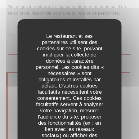
Notez que le restaurant dispose également au sous-sol d’un
salon privé, disponible pour une quinzaine de personnes.
((OUVRE UNE NOUVELLE FENÊTRE))
LIRE L'ARTICLE
Le restaurant et ses
partenaires utilisent des
cookies sur ce site, pouvant
impliquer la collecte de
données à caractère
personnel. Les cookies dits «
nécessaires » sont
obligatoires et installés par
défaut. D'autres cookies
facultatifs nécessitent votre
consentement. Ces cookies
facultatifs servent à analyser
votre navigation, mesurer
l'audience du site, proposer
des fonctionnalités (ex : en
lien avec les réseaux
sociaux) ou afficher des