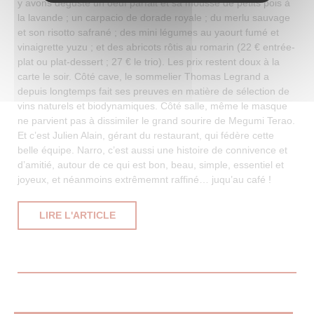
y avons dégusté un oeuf parfait et sa mousse de petits pois à
la lavande ; un carpacio de dorade royale ; du merlu sauvage
et son risotto safrané ; des mini légumes au yaourt fumé et
vinaigrette yuzu ; et des abricots rôtis au romarin (22 € entrée-
plat ou plat-dessert ; 27 € le trio). Les prix restent doux à la
carte le soir. Côté cave, le sommelier Thomas Legrand a
depuis longtemps fait ses preuves en matière de sélection de
vins naturels et biodynamiques. Côté salle, même le masque
ne parvient pas à dissimiler le grand sourire de Megumi Terao.
Et c’est Julien Alain, gérant du restaurant, qui fédère cette
belle équipe. Narro, c’est aussi une histoire de connivence et
d’amitié, autour de ce qui est bon, beau, simple, essentiel et
joyeux, et néanmoins extrêmemnt raffiné… juqu’au café !
((OUVRE UNE NOUVELLE FENÊTRE))
LIRE L'ARTICLE