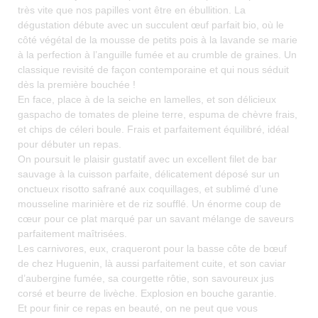
très vite que nos papilles vont être en ébullition. La
dégustation débute avec un succulent œuf parfait bio, où le
côté végétal de la mousse de petits pois à la lavande se marie
à la perfection à l’anguille fumée et au crumble de graines. Un
classique revisité de façon contemporaine et qui nous séduit
dès la première bouchée !
En face, place à de la seiche en lamelles, et son délicieux
gaspacho de tomates de pleine terre, espuma de chèvre frais,
et chips de céleri boule. Frais et parfaitement équilibré, idéal
pour débuter un repas.
On poursuit le plaisir gustatif avec un excellent filet de bar
sauvage à la cuisson parfaite, délicatement déposé sur un
onctueux risotto safrané aux coquillages, et sublimé d’une
mousseline marinière et de riz soufflé. Un énorme coup de
cœur pour ce plat marqué par un savant mélange de saveurs
parfaitement maîtrisées.
Les carnivores, eux, craqueront pour la basse côte de bœuf
de chez Huguenin, là aussi parfaitement cuite, et son caviar
d’aubergine fumée, sa courgette rôtie, son savoureux jus
corsé et beurre de livèche. Explosion en bouche garantie.
Et pour finir ce repas en beauté, on ne peut que vous