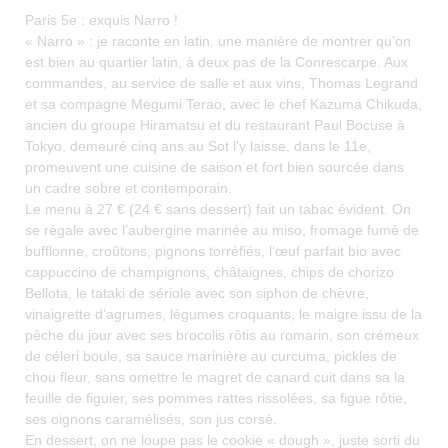
Paris 5e : exquis Narro !
« Narro » : je raconte en latin. une manière de montrer qu’on
est bien au quartier latin, à deux pas de la Conrescarpe. Aux
commandes, au service de salle et aux vins, Thomas Legrand
et sa compagne Megumi Terao, avec le chef Kazuma Chikuda,
ancien du groupe Hiramatsu et du restaurant Paul Bocuse à
Tokyo, demeuré cinq ans au Sot l’y laisse, dans le 11e,
promeuvent une cuisine de saison et fort bien sourcée dans
un cadre sobre et contemporain.
Le menu à 27 € (24 € sans dessert) fait un tabac évident. On
se régale avec l’aubergine marinée au miso, fromage fumé de
bufflonne, croûtons, pignons torréfiés, l’œuf parfait bio avec
cappuccino de champignons, châtaignes, chips de chorizo
Bellota, le tataki de sériole avec son siphon de chèvre,
vinaigrette d’agrumes, légumes croquants, le maigre issu de la
pêche du jour avec ses brocolis rôtis au romarin, son crémeux
de céleri boule, sa sauce marinière au curcuma, pickles de
chou fleur, sans omettre le magret de canard cuit dans sa la
feuille de figuier, ses pommes rattes rissolées, sa figue rôtie,
ses oignons caramélisés, son jus corsé.
En dessert, on ne loupe pas le cookie « dough », juste sorti du