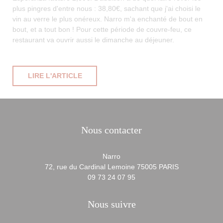
plus pingres d'entre nous : 38,80€, sachant que j'ai choisi le
vin au verre le plus onéreux. Narro m'a enchanté de bout en
bout, et a tout bon ! Pour cette période de couvre-feu, ce
restaurant va ouvrir aussi le dimanche au déjeuner.
((OUVRE UNE NOUVELLE FENÊTRE))
LIRE L'ARTICLE
Nous contacter
Narro
((ouvre une no
72, rue du Cardinal Lemoine 75005 PARIS
09 73 24 07 95
Nous suivre