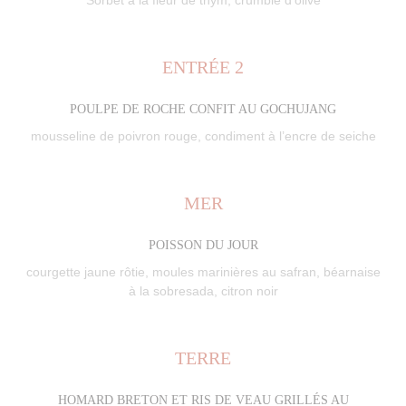
Sorbet à la fleur de thym, crumble d’olive
ENTRÉE 2
POULPE DE ROCHE CONFIT AU GOCHUJANG
mousseline de poivron rouge, condiment à l’encre de seiche
MER
POISSON DU JOUR
courgette jaune rôtie, moules marinières au safran, béarnaise
à la sobresada, citron noir
TERRE
HOMARD BRETON ET RIS DE VEAU GRILLÉS AU