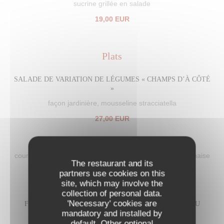
sucrine grillée en salade
19,00 EUR
Plats
SALADE DE VARIATION DE LÉGUMES « CHAMPS D’À CÔTÉ
»
façon jardinière, mousseline stracciatella
27,00 EUR
POISSON DU JOUR
courgette jaune rôtie, moules marinières au safran, béarnaise
The restaurant and its
à la sobresada, citron noir
partners use cookies on this
28,00 EUR
site, which may involve the
collection of personal data.
'Necessary' cookies are
FILET DE CANETTE LAQUÉ AUX ÉPICES, GRILLÉ AU
mandatory and installed by
BINCHOTAN
default. Other optional