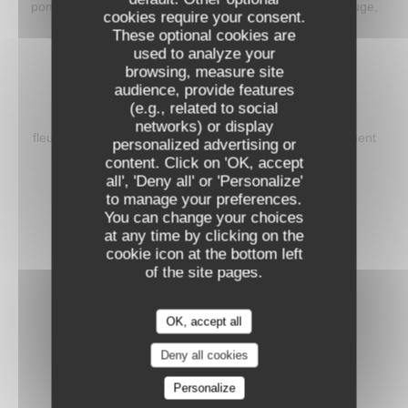
pomme de terre de Noirmoutier rôtie, sabayon au vin rouge,
cookies require your consent.
jus corsé
These optional cookies are
used to analyze your
32,00 EUR
browsing, measure site
audience, provide features
HOMARD BRETON ET RIS DE VEAU GRILLÉS AU
(e.g., related to social
BINCHŌTAN
networks) or display
fleur de courgette civet de homard à la verveine, condiment
personalized advertising or
citron noir
content. Click on 'OK, accept
all', 'Deny all' or 'Personalize'
45,00 EUR
to manage your preferences.
You can change your choices
at any time by clicking on the
Fromage
cookie icon at the bottom left
of the site pages.
FROMAGE DU MOMENT
de la crèmerie Frescolet
OK, accept all
18,00 EUR
Deny all cookies
Personalize