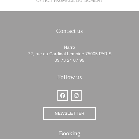
OPTION FROMAGE DU MOMENT
Contact us
Narro
((opens in a 
72, rue du Cardinal Lemoine 75005 PARIS
09 73 24 07 95
Follow us
Facebook ((opens in a new window))
Instagram ((opens in a new win
NEWSLETTER
Booking